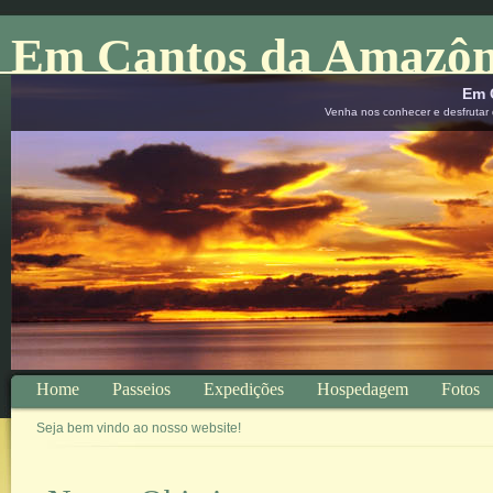
Em Cantos da Amazôn
Em 
Venha nos conhecer e desfrutar d
Home
Passeios
Expedições
Hospedagem
Fotos
Seja bem vindo ao nosso website!